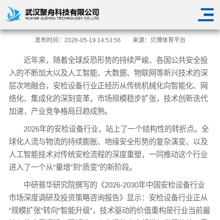
华为FreeBuds4i
发布时间：2026-05-19 14:53:56
来源：
贝博体育平台
近年来，随着全球反恐形势的持续严峻、各国公共安全投
入的不断加大以及人工智能、大数据、物联网等新兴技术的深
层次地融合，安检设备行业正经历从传统机械化向智能化、网
络化、集成化的深刻变革，市场规模稳步扩张，技术创新迭代
加速，产业竞争格局日趋成熟。
2026年的安检设备行业，站上了一个结构性的转折点。全
球化人流与物流的持续膨胀、地缘安全形势的复杂演变、以及
人工智能技术对传统安检流程的深度重塑，一同推动这个行业
进入了一个从“量增”到“质变”的新阶段。
中研普华研究院撰写的《2026-2030年中国安检设备行业
市场深度调研及投资策略咨询报告》显示：安检设备行业正从
“规模扩张”转向“智能升级”，技术驱动的价值重构是行业当前最