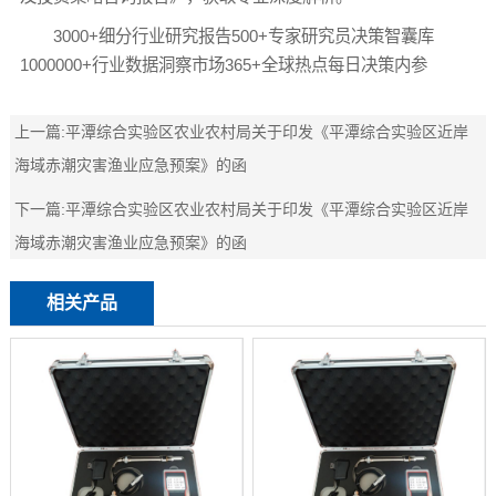
3000+细分行业研究报告500+专家研究员决策智囊库
1000000+行业数据洞察市场365+全球热点每日决策内参
上一篇:
平潭综合实验区农业农村局关于印发《平潭综合实验区近岸
海域赤潮灾害渔业应急预案》的函
下一篇:
平潭综合实验区农业农村局关于印发《平潭综合实验区近岸
海域赤潮灾害渔业应急预案》的函
相关产品