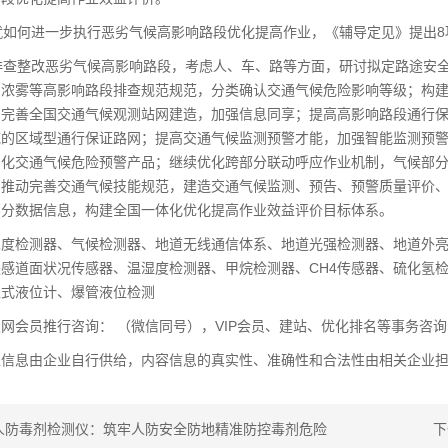
如何进一步执行恶劣气候高影响路段优化提高作业，《辅导定见》提出8
查整改恶劣气候高影响路段，考虑人、车、路等方面，研讨拟定路途安全
、浓雾等高影响路段排查规范规范，分类确认交通气候危险影响等级；构
完善全国交通气候观测站网建造，加强信息同享；提高高影响路段通行保
域的区域型通行保证路网；提高交通气候监测预警才能，加强智能监测预
字化交通气候危险预警产品；继续优化跨部分联动呼应作业机制，气候部
；推动完善交通气候技能规范，建造交通气候监测、预告、预警质量评价
部分数据信息，构建全国一体化优化提高作业效益评价目标体系。
检测器、气候检测器、地道无线通信体系、地道光强检测器、地道外亮度检
感道面状况传感器、温湿度检测器、甲烷检测器、CH4传感器、硫化氢检
入式液位计、爆管液位检测
会员推行咨询： （微信同号），VIP会员、建站、优化排名等事务咨询
息由企业自行供给，内容信息的真实性、准确性和合法性由相关企业担
人防毒剂检测仪：筑牢人防安全防地精准防控毒剂危险
下