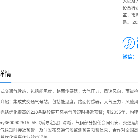
大以及
设备行
革，市
熟。 2
微信：1
详情
交通气候站，包括能见度，路面传感器，大气压力，风速风向，雨量检
绍：集成式交通气候站，包括能见度，路面传感器，大气压力，风速风
优化提高的218条路段展开恶劣气候短时接近预警；到2035年，构
ry3600902515_55《辅导定见》清晰，气候部分担任会同公安、
劣气候短时接近预警，及时发布交通气候监测预告预警信息；合作对全国
路段优化提高作业效益评价。