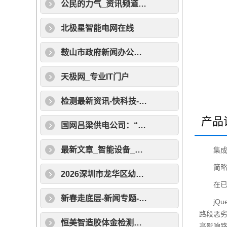
公民的力气_资讯频道_凤凰网
北极星智能电网在线
鞍山市政府新闻办公室召开“2026年高考工作”新闻发布会
天极网_专业IT门户
检测最新资讯-快科技--科技改变未来
产品
国网吕梁供电公司：“一校一案”答好“高考保电卷”
最新文章_智能设备_运动_汽车_智慧出行频道_天极网
集成式
简略介
2026深圳市龙华区幼儿园学位类型和积分办法
在已完结
新春走底层-新闻专题-科学网
jQue
路段恶
恒美智造胶体金检测仪国内品牌排名：国内主流一线厂家权威梳理
高影响