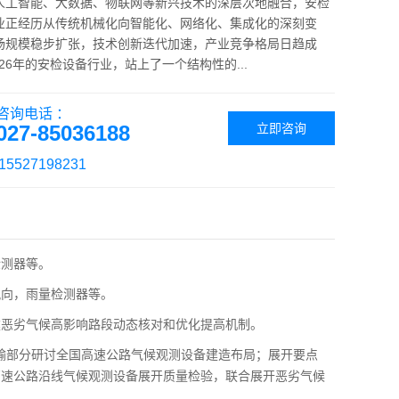
人工智能、大数据、物联网等新兴技术的深层次地融合，安检
业正经历从传统机械化向智能化、网络化、集成化的深刻变
场规模稳步扩张，技术创新迭代加速，产业竞争格局日趋成
026年的安检设备行业，站上了一个结构性的...
咨询电话 ：
027-85036188
立即咨询
5527198231
测器等。
向，雨量检测器等。
建恶劣气候高影响路段动态核对和优化提高机制。
交通运输部分研讨全国高速公路气候观测设备建造布局；展开要点
高速公路沿线气候观测设备展开质量检验，联合展开恶劣气候