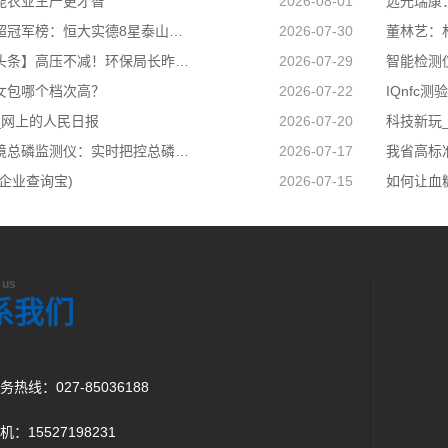
能农业生产更才智
2026-08-01
远光瑞康
历届中超冠军榜：恒大实德8星泰山海港申花追逐京汉苏深春5队捧杯
2026-07-30
董林艺：
【今日头条】高压不减！环保局长昨夜又去夜查了
2026-07-29
女包哪个档次高？
2026-07-22
IQnfc测
_网上的人民日报
2026-07-20
天蔚环境总磷监测仪：实时把控总磷数据稳稳守住合规排放底线
2026-07-17
企业查询宝)
2026-07-15
 us
系我们
务热线：
027-85036188
机：
15527198231