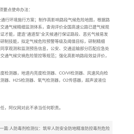
项要点使命办法：
通行环境施行方案；制作高影响路段气候危险地图，根据路
建交通气候精细监测体系，查询评价全国高速公路已建气候观
证才能，建造“通道型”全天候通行保证路段、恶劣气候易发
警研制技能，拟定气候危险预警等级及阈值目标，研制精细
分同享观测和监测预告信息，公安、交通运输部分匹配应急处
、交通气候灾祸危险管控等规范；强化高影响路段效益评价，
测器，地道内亮度检测器、CO/VI检测器、风速风向检
测器、H2S检测器、氧气检测器，O2传感器，超声波液位
任，阿仪网对此不承当任何职责。
一篇:
人防毒剂检测仪：筑牢人防安全防地精准防控毒剂危险