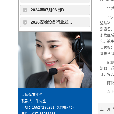
??就
2024年07月06日B
??排
2026安检设备行业发展现状分析与为未来展望
途结冰
测设备，
多发区
化、数
置预案
聚集各
能见度
测器、遥
计、投
阿仪网
以上信
贝博体育平台
联系人：朱先生
手机：
15527198231
（微信同号）
上一篇:
电话：
027-85036188