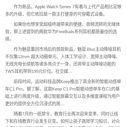
作为新品，Apple Watch Series 7有着与上代产品相比足够
多的升级，但它依旧是一款主打健身的可穿戴式设备。
如果你也想享受超级终端带来的便捷，音频流转的无缝体
验，那上述提到的两款华为FreeBuds系列耳机都是最佳的选
择。
作为魅蓝重回市场后的首款新品，魅蓝 Blus主动降噪耳机
不仅集12mm 超大动圈单元、人体工学设计、宽频主动降噪、
无线充电长续航等诸多亮点于一身，还将带主动降噪功能的
TWS耳机带到199元价位。社交媒…
前段时间，运动科技品牌Keep推出了其全新的智能动感单
车C1 Pro，据了解，这款Keep C1 Pro智能动感单车在C1的基
础上进行再度升级，通过智能屏幕交互以及多维度课程为用户
更好的提供全方位沉浸式的居…
随着7月的一纸禁令，教育行业再次迎来变革，同时让线
下和在线教育行业发生巨变。如何让孩子高效学习知识，对众