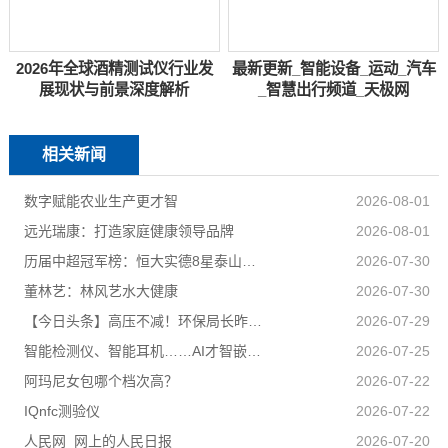
2026年全球酒精测试仪行业发
最新更新_智能设备_运动_汽车
展现状与前景深度解析
_智慧出行频道_天极网
相关新闻
数字赋能农业生产更才智
2026-08-01
远光瑞康：打造家庭健康领导品牌
2026-08-01
历届中超冠军榜：恒大实德8星泰山海港申花追逐京汉苏深春5队捧杯
2026-07-30
董林艺：林风艺水大健康
2026-07-30
【今日头条】高压不减！环保局长昨夜又去夜查了
2026-07-29
智能检测仪、智能耳机……AI才智嵌入百姓日子 科技盈利惠及民生
2026-07-25
阿玛尼女包哪个档次高？
2026-07-22
IQnfc测验仪
2026-07-22
人民网_网上的人民日报
2026-07-20