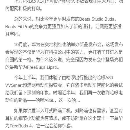
华为PixLab X1打印机的“智能”大多数表现在两大方面：极
简配网和极简打印。
总的来说，相比今年更早时发布的Beats Studio Buds，
Beats Fit Pro的竞争力更强且加入了新的设计，让佩戴更舒适
且牢固。
10月底，华为在奥地利维也纳举办新品发布会，这场发布
会展现的不仅是华为在科技公司中的实力，更打响了其进入是
商圈的第一枪。为什么这么说，完全是因为发布会中登场亮相
的最新华为FreeBuds Lipsti…
今年上半年，我们体验了由哈啰出行推出的哈啰A80
VVSmart超连网电动车探索版，它在诸多电动车智能化的尝试
给我们留下深刻的印象。时隔近半年，我们再一次收到哈啰电
动车的新品——哈啰A86L，这一次哈…
如果你钟爱半入耳式降噪耳机，对降噪也有需求，甚至对
耳机的细节小功能也有追求，那不妨赶紧在这个双十一下单华
为FreeBuds 4，它一定会给你惊喜。