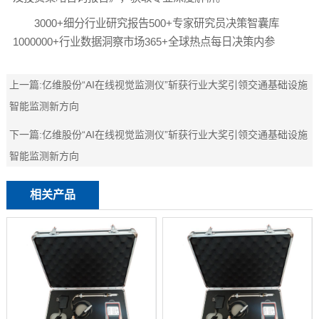
3000+细分行业研究报告500+专家研究员决策智囊库
1000000+行业数据洞察市场365+全球热点每日决策内参
上一篇:
亿维股份“AI在线视觉监测仪”斩获行业大奖引领交通基础设施
智能监测新方向
下一篇:
亿维股份“AI在线视觉监测仪”斩获行业大奖引领交通基础设施
智能监测新方向
相关产品