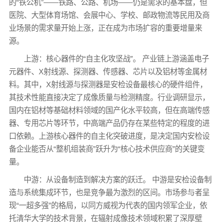
的“铁公机”——铁路、公路、机场——仍是需求的基本盘，但
医院、大型体育场馆、会展中心、学校、邮政物流等民用及商
业场景的需求量开始上涨，正在成为市场扩容的重要增量来
源。
上游：核心器件的“自主化攻坚战”。 产业链上游涵盖电子
元器件、X射线源、探测器、传感器、芯片以及铝材等金属材
料。其中，X射线源与探测器是安检设备最核心的硬件组件，
其技术性能直接决定了成像质量与检测精度。行业调研显示，
国内在铝材等基础材料领域的国产化水平较高，但在高端传感
器、专用芯片等环节，中高端产品仍存在某些特定的程度的进
口依赖。上游核心器件的自主化突破进度，是决定国内安检设
备企业能否从“整机组装商”跃升为“核心技术供应商”的关键变
量。
中游：从设备制造到解决方案的跃迁。 中游是安检设备制
造与系统集成环节，也是竞争最为激烈的区间。市场参与者呈
现“一超多强”的格局，以同方威视为代表的国内领军企业，依
托清华大学的技术背景，在辐射成像技术领域积累了深厚壁