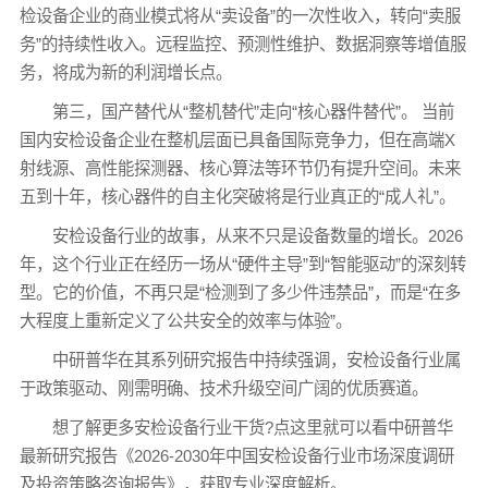
检设备企业的商业模式将从“卖设备”的一次性收入，转向“卖服
务”的持续性收入。远程监控、预测性维护、数据洞察等增值服
务，将成为新的利润增长点。
第三，国产替代从“整机替代”走向“核心器件替代”。 当前
国内安检设备企业在整机层面已具备国际竞争力，但在高端X
射线源、高性能探测器、核心算法等环节仍有提升空间。未来
五到十年，核心器件的自主化突破将是行业真正的“成人礼”。
安检设备行业的故事，从来不只是设备数量的增长。2026
年，这个行业正在经历一场从“硬件主导”到“智能驱动”的深刻转
型。它的价值，不再只是“检测到了多少件违禁品”，而是“在多
大程度上重新定义了公共安全的效率与体验”。
中研普华在其系列研究报告中持续强调，安检设备行业属
于政策驱动、刚需明确、技术升级空间广阔的优质赛道。
想了解更多安检设备行业干货?点这里就可以看中研普华
最新研究报告《2026-2030年中国安检设备行业市场深度调研
及投资策略咨询报告》，获取专业深度解析。