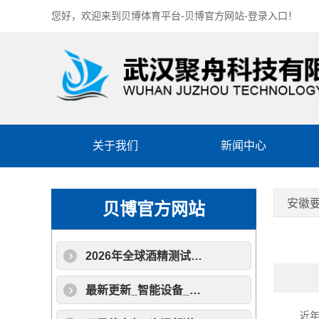
您好，欢迎来到
贝博体育平台-贝博官方网站-登录入口
！
关于我们
新闻中心
安徽
贝博官方网站
2026年全球酒精测试仪行业发展现状与前景深度解析
最新更新_智能设备_运动_汽车_智慧出行频道_天极网
近年来