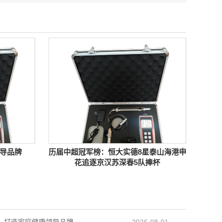
导品牌
历届中超冠军榜：恒大实德8星泰山海港申
花追逐京汉苏深春5队捧杯
：打造家庭健康领导品牌
2026-08-01