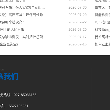
历届中超冠军榜：恒大实德8星泰山海港申花追逐京汉苏深春5队捧杯
2026-07-30
董林艺：
【今日头条】高压不减！环保局长昨夜又去夜查了
2026-07-29
女包哪个档次高？
2026-07-22
IQnfc测
_网上的人民日报
2026-07-20
天蔚环境总磷监测仪：实时把控总磷数据稳稳守住合规排放底线
2026-07-17
企业查询宝)
2026-07-15
 us
系我们
务热线：
027-85036188
机：
15527198231