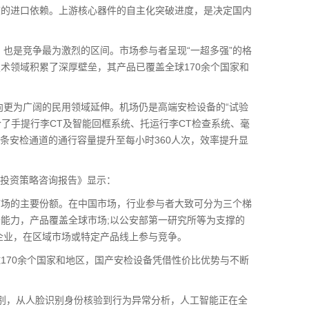
度的进口依赖。上游核心器件的自主化突破进度，是决定国内
也是竞争最为激烈的区间。市场参与者呈现“一超多强”的格
术领域积累了深厚壁垒，其产品已覆盖全球170余个国家和
更为广阔的民用领域延伸。机场仍是高端安检设备的“试验
合了手提行李CT及智能回框系统、托运行李CT检查系统、毫
条安检通道的通行容量提升至每小时360人次，效率提升显
及投资策略咨询报告》显示：
场的主要份额。在中国市场，行业参与者大致可分为三个梯
能力，产品覆盖全球市场;以公安部第一研究所等为支撑的
企业，在区域市场或特定产品线上参与竞争。
70余个国家和地区，国产安检设备凭借性价比优势与不断
胁识别，从人脸识别身份核验到行为异常分析，人工智能正在全