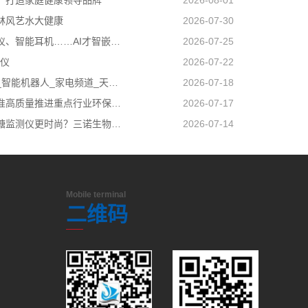
林风艺水大健康
2026-07-30
智能检测仪、智能耳机……AI才智嵌入百姓日子 科技盈利惠及民生
2026-07-25
验仪
2026-07-22
科技新玩_智能机器人_家电频道_天极网
2026-07-18
我省高标准高质量推进重点行业环保绩效创A
2026-07-17
如何让血糖监测仪更时尚？三诺生物给出答案！
2026-07-14
Mobile terminal
二维码