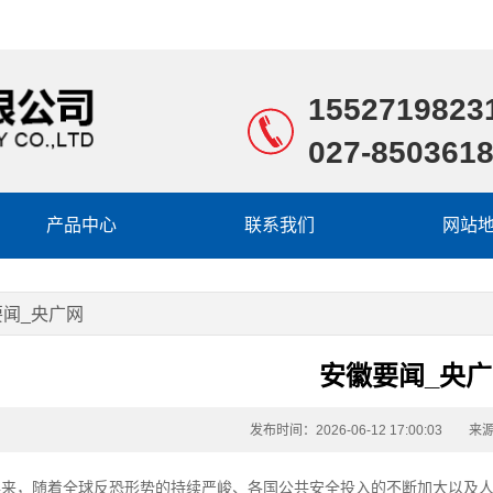
1552719823
027-850361
产品中心
联系我们
网站
要闻_央广网
安徽要闻_央广
发布时间：2026-06-12 17:00:03
来
，随着全球反恐形势的持续严峻、各国公共安全投入的不断加大以及人