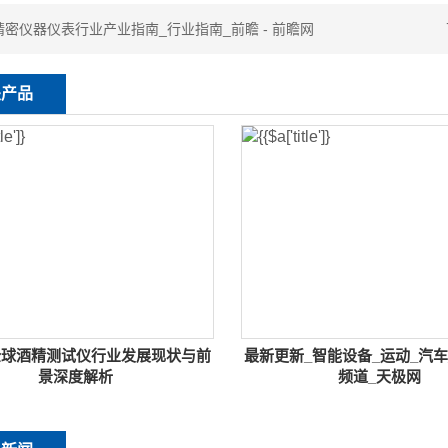
精密仪器仪表行业产业指南_行业指南_前瞻 - 前瞻网
关产品
年全球酒精测试仪行业发展现状与前
最新更新_智能设备_运动_汽车
景深度解析
频道_天极网