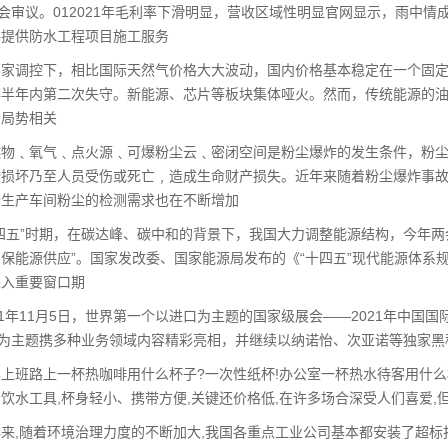
上会审议。012021年毛利率下滑明显，营收区域性明显官网显示，雨中情
并提供防水工程项目施工服务
调控下，相比国际天然气价格大大波动，国内价格基本稳定在一个固定区
年半年内第二次失守。新能源、芯片等板块集体哑火。然而，传统能源的
给局势相关
﹑氧气﹑点火源﹑可爆粉尘云﹑密闭空间是粉尘爆炸的发生条件，粉尘
备损坏乃至人员受伤或死亡﹐造成生命财产损失。近年来随着粉尘爆炸事
于生产车间粉尘的检测需求也在不断增加
五”时期，在碳达峰、碳中和的背景下，我国大力调整能源结构，今年两
保能源供应”。国家发改委、国家能源局发布的《“十四五”现代能源体系
进入重要窗口期
年11月5日，世界第一个以进口为主题的国家级展会——2021年中国国际进
”为主题携多种业务领域内容精彩亮相，并继续以纳诺怡、次亚诺等独家
班路上一杯热咖啡用什么杯子?一次性纸杯!办公室一杯热水待客用什么杯
饮水工具,杯身轻小、携带方便,关键还价格低,在许多场合深受人们喜爱
,随着环境治理力度的不断加大,我国各重点工业公司基本都安装了超标报