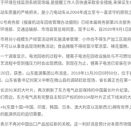
于环境在线监测系统现场端,是提醒工作人员快速采取安全措施,来保证
车质量的严格把关，是小刀电动车从2004年成立至今一直坚守的原则
1号商务部《报废机动车回收管理办法细则》已经本届商务部第25次部务
环境部、交通运输部、市场监管总局同意，现予公布，自2020年9月1日
将对小规模生产经营活动将实施清单管理：小作坊不得生产加工区政府
店不可以从事食品现场制售活动；食品摊贩不得经营冷荤凉菜、裱花蛋糕
个调查显示，电池回收的过程中，锂离子电池在回收设施处与不可燃垃
工艺流程中受到强压力时会出现燃烧。到现在为止，锂离子电池已安装在
0日，获悉，山东能源集团公布消息，2019年11月20日5时50分，
困，山东省委书记刘家义中断在微山县的调研赶赴现场，省长龚正也在第
达91米的大叶片，再次刷新了东方电气此前保持的中国最长叶片纪录。
们旁边，东方电气具有完整自主知识产权的B910A型叶片正式下线米的
(东盟十国+中国、印度、韩国、日本、澳大利亚以及新西兰)拥有世界
续的能源供应的迫切需要。
示不再对中国出口产品加征新的关税。这一利好消息预计对本周市场情