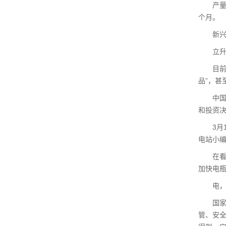
产量大
个月。
新兴储
立升超
目前“人
品”，甚
中国前
和投资
3月1
电站小
在看似混
加快电
电，已
国家安监
管、安