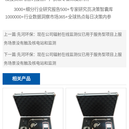
3000+细分行业研究报告500+专家研究员决策智囊库
1000000+行业数据洞察市场365+全球热点每日决策内参
上一篇:
先河环保：现在公司辐射在线监测仪已用于服务型项目上服
务场景没有触及核电站和监测
下一篇:
先河环保：现在公司辐射在线监测仪已用于服务型项目上服
务场景没有触及核电站和监测
相关产品