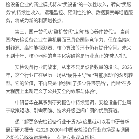
检设备企业的商业模式将从“卖设备”的一次性收入，转向“卖服
务”的持续性收入。远程监控、预测性维护、数据洞察等增值服
务，将成为新的利润增长点。
第三，国产替代从“整机替代”走向“核心器件替代”。 当前
国内安检设备企业在整机层面已具备国际竞争力，但在高端X
射线源、高性能探测器、核心算法等环节仍有提升空间。未来
五到十年，核心器件的自主化突破将是行业真正的“成人礼”。
安检设备行业的故事，从来不只是设备数量的增长。2026
年，这个行业正在经历一场从“硬件主导”到“智能驱动”的深刻转
型。它的价值，不再只是“检测到了多少件违禁品”，而是“在多
大程度上重新定义了公共安全的效率与体验”。
中研普华在其系列研究报告中持续强调，安检设备行业属
于政策驱动、刚需明确、技术升级空间广阔的优质赛道。
想了解更多安检设备行业干货?点这里就可以看中研普华
最新研究报告《2026-2030年中国安检设备行业市场深度调研
及投资策略咨询报告》，获取专业深度解析。