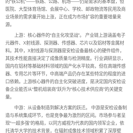
的“铁公机”——铁路、公路、机场——仍是需求的基本盘，但
医院、大型体育场馆、会展中心、学校、邮政物流等民用及商
业场景的需求量开始上涨，正在成为市场扩容的重要增量来
源。
上游：核心器件的“自主化攻坚战”。 产业链上游涵盖电子
元器件、X射线源、探测器、传感器、芯片以及铝材等金属材
料。其中，X射线源与探测器是安检设备最核心的硬件组件，
其技术性能直接决定了成像质量与检测精度。行业调研显示，
国内在铝材等基础材料领域的国产化水平较高，但在高端传感
器、专用芯片等环节，中高端产品仍存在某些特定的程度的进
口依赖。上游核心器件的自主化突破进度，是决定国内安检设
备企业能否从“整机组装商”跃升为“核心技术供应商”的关键变
量。
中游：从设备制造到解决方案的跃迁。 中游是安检设备制
造与系统集成环节，也是竞争最为激烈的区间。市场参与者呈
现“一超多强”的格局，以同方威视为代表的国内领军企业，依
托清华大学的技术背景，在辐射成像技术领域积累了深厚壁