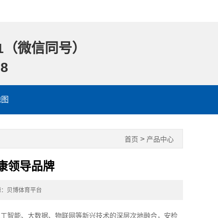
1
（微信同号）
88
地图
>
首页
产品中心
康领导品牌
源：
贝博体育平台
工智能、大数据、物联网等新兴技术的深层次地融合，安检