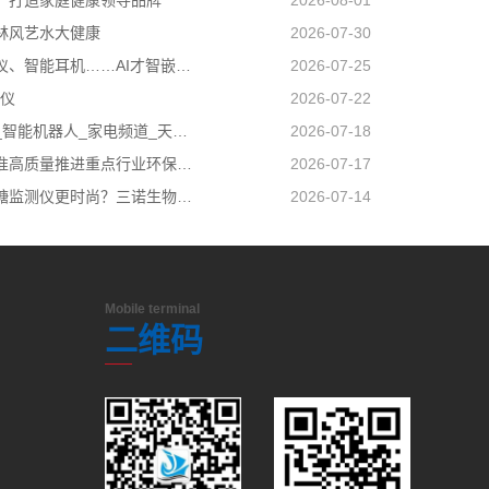
林风艺水大健康
2026-07-30
智能检测仪、智能耳机……AI才智嵌入百姓日子 科技盈利惠及民生
2026-07-25
验仪
2026-07-22
科技新玩_智能机器人_家电频道_天极网
2026-07-18
我省高标准高质量推进重点行业环保绩效创A
2026-07-17
如何让血糖监测仪更时尚？三诺生物给出答案！
2026-07-14
Mobile terminal
二维码