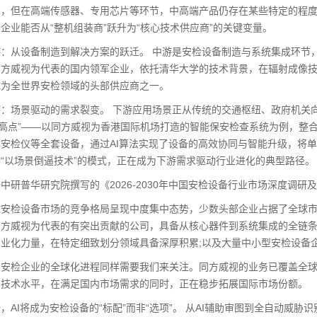
高，但在高端传感器、专用芯片等环节，中高端产品仍存在某些特定的程
企业能否从“整机组装商”跃升为“核心技术供应商”的关键变量。
从设备制造到解决方案的跃迁。 中游是安检设备制造与系统集成环节，
方威视为代表的国内领军企业，依托清华大学的技术背景，在辐射成像技
成为全世界安检领域的头部供应商之一。
场景驱动的需求裂变。 下游应用场景正从传统的交通枢纽、政府机关向
制高点”——以同方威视为香港国际机场打造的智能保安检查系统为例，整
安检仪等全套设备，通过AI算法实现了设备的高效协同与智能升级，将单
“以场景倒逼技术”的模式，正在成为下游需求驱动行业进化的典型路径。
普华研究院撰写的《2026-2030年中国安检设备行业市场深度调研
检设备市场的竞争格局呈现中度集中态势，少数头部企业占据了全球市
同方威视为代表的有突出贡献的公司，具备从核心器件到系统集成的全链条
产业化力量，在特定细致划分领域具备深厚积累;以及大量中小型安检设备
检企业的全球化进程同样需要我们来关注。同方威视的业务已覆盖全球1
的技术水平，在满足国内市场需求的同时，正在稳步拓展国际市场份额。
I将成为安检设备的“标配”而非“选项”。 从AI辅助审图到全自动威