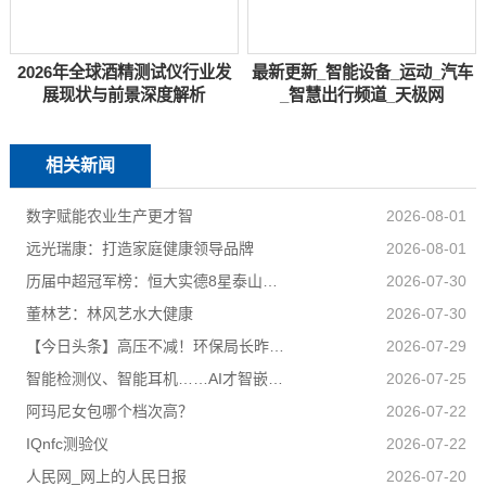
2026年全球酒精测试仪行业发
最新更新_智能设备_运动_汽车
展现状与前景深度解析
_智慧出行频道_天极网
相关新闻
数字赋能农业生产更才智
2026-08-01
远光瑞康：打造家庭健康领导品牌
2026-08-01
历届中超冠军榜：恒大实德8星泰山海港申花追逐京汉苏深春5队捧杯
2026-07-30
董林艺：林风艺水大健康
2026-07-30
【今日头条】高压不减！环保局长昨夜又去夜查了
2026-07-29
智能检测仪、智能耳机……AI才智嵌入百姓日子 科技盈利惠及民生
2026-07-25
阿玛尼女包哪个档次高？
2026-07-22
IQnfc测验仪
2026-07-22
人民网_网上的人民日报
2026-07-20