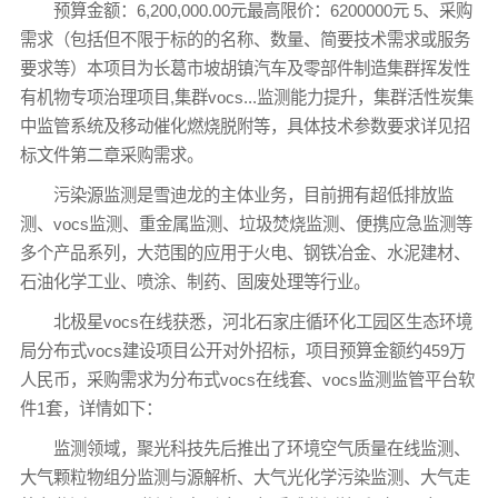
预算金额：6,200,000.00元最高限价：6200000元 5、采购
需求（包括但不限于标的的名称、数量、简要技术需求或服务
要求等）本项目为长葛市坡胡镇汽车及零部件制造集群挥发性
有机物专项治理项目,集群vocs...监测能力提升，集群活性炭集
中监管系统及移动催化燃烧脱附等，具体技术参数要求详见招
标文件第二章采购需求。
污染源监测是雪迪龙的主体业务，目前拥有超低排放监
测、vocs监测、重金属监测、垃圾焚烧监测、便携应急监测等
多个产品系列，大范围的应用于火电、钢铁冶金、水泥建材、
石油化学工业、喷涂、制药、固废处理等行业。
北极星vocs在线获悉，河北石家庄循环化工园区生态环境
局分布式vocs建设项目公开对外招标，项目预算金额约459万
人民币，采购需求为分布式vocs在线套、vocs监测监管平台软
件1套，详情如下：
监测领域，聚光科技先后推出了环境空气质量在线监测、
大气颗粒物组分监测与源解析、大气光化学污染监测、大气走