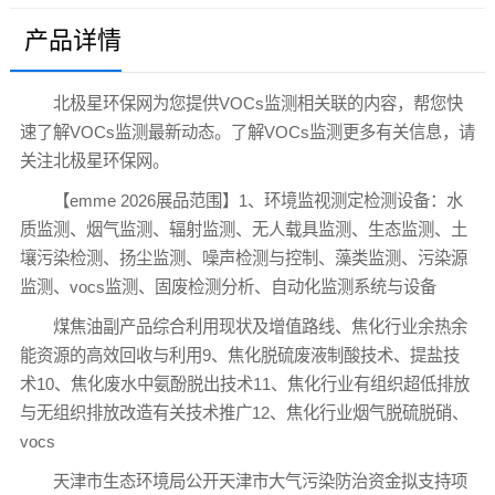
产品详情
北极星环保网为您提供VOCs监测相关联的内容，帮您快
速了解VOCs监测最新动态。了解VOCs监测更多有关信息，请
关注北极星环保网。
【emme 2026展品范围】1、环境监视测定检测设备：水
质监测、烟气监测、辐射监测、无人载具监测、生态监测、土
壤污染检测、扬尘监测、噪声检测与控制、藻类监测、污染源
监测、vocs监测、固废检测分析、自动化监测系统与设备
煤焦油副产品综合利用现状及增值路线、焦化行业余热余
能资源的高效回收与利用9、焦化脱硫废液制酸技术、提盐技
术10、焦化废水中氨酚脱出技术11、焦化行业有组织超低排放
与无组织排放改造有关技术推广12、焦化行业烟气脱硫脱硝、
vocs
天津市生态环境局公开天津市大气污染防治资金拟支持项