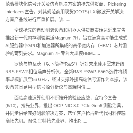
范畴模块化信号开关及仿真解决方案的抢先供货商，Pickering
Interfaces宣告，对其规范商用现货(COTS) LXI微波开关解决
方案产品线进行严重扩展。该......
全球抢先的自动测验设备和机器人供货商泰瑞达近来宣告
推出新一代内存测验渠道Magnum 7H，旨在满意高功能生成式
AI服务器中GPU和加速器所集成的高带宽内存（HBM）芯片测
验的苛刻要求。Magnum 7H专为大规模HBM......
罗德与施瓦茨（以下简称“R&S”）针对未来使用需求晋级
R&S FSWP相位噪声分析仪。全新R&S FSWP-B56G选件将频
率规模扩展至56 GHz，经过支撑外接高端信号源作为本振，该
设备兼具易用型信号源分析仪与高端相位......
面临高速运算使用不断推升的验证应战，宜特今宣告
(6/10)，抢先业界，推出 OCP NIC 3.0 PCIe Gen6 测验治具，
并同步供给完好测验解决方案，帮忙客户抢占新代代材料传输
商场先机。图说 宜特抢先业界，推出P......