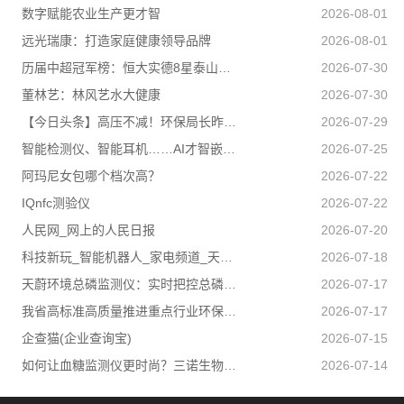
数字赋能农业生产更才智
2026-08-01
远光瑞康：打造家庭健康领导品牌
2026-08-01
历届中超冠军榜：恒大实德8星泰山海港申花追逐京汉苏深春5队捧杯
2026-07-30
董林艺：林风艺水大健康
2026-07-30
【今日头条】高压不减！环保局长昨夜又去夜查了
2026-07-29
智能检测仪、智能耳机……AI才智嵌入百姓日子 科技盈利惠及民生
2026-07-25
阿玛尼女包哪个档次高？
2026-07-22
IQnfc测验仪
2026-07-22
人民网_网上的人民日报
2026-07-20
科技新玩_智能机器人_家电频道_天极网
2026-07-18
天蔚环境总磷监测仪：实时把控总磷数据稳稳守住合规排放底线
2026-07-17
我省高标准高质量推进重点行业环保绩效创A
2026-07-17
企查猫(企业查询宝)
2026-07-15
如何让血糖监测仪更时尚？三诺生物给出答案！
2026-07-14