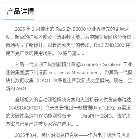
产品详情
2025 年 2 月推出的 R&S ZNB3000 以业界抢先的丈量速
度、超卓的扩展才能及一流射频功能，为中端矢量网络分析仪
商场树立了新标杆。跟着高频类型的参加，R&S ZNB3000 将
掩盖更广泛的使用场景。 罗德与施......
为新一代交通工具测验精准赋能Axiometrix Solutions 工业
测验集团旗下制造商 imc Test & Measurement，为其新一代模
块化数据收集（DAQ）体系推出四款新式丈量模块。现在，全
新的 ARG......
全球抢先的自动测验解决方案和先进机器人供货商泰瑞达
（NASDAQ:TER）今天宣告推出一款根据UltraFLEXplus渠道
的突破性高速PHY功能测验板卡——UltraPHY 224G。该解决
方案与已量产并被多家客户选用......
2025年9月，英国沿海克拉克顿——作为电子测验与验证