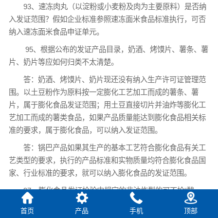
93、速冻肉丸（以淀粉或小麦粉及肉为主要原料）是否纳
入发证范围？假如企业标准参照速冻面米食品标准执行，可否
纳入速冻面米食品申证单元。
95、根据公布的发证产品目录，奶酒、烤馍片、薯条、薯
片、奶片等应如何归类不太清楚。
答：奶酒、烤馍片、奶片现还没有纳入生产许可证管理范
围。以土豆粉作为原料按一定膨化工艺加工而成的薯条、薯
片，属于膨化食品发证范围；用土豆直接切片并油炸等膨化工
艺加工而成的薯类食品，如果产品质量能达到膨化食品相关标
准的要求，属于膨化食品，可以纳入发证范围。
答：锅巴产品如果其生产的基本工艺符合膨化食品有关工
艺类型的要求，执行的产品标准和实物质量均符合膨化食品国
家、行业标准的要求，就可以纳入膨化食品的发证范围。
97、膨化食品发证检验中规定的非油炸型的可不检“酸
价”、“过氧化值”、“羟基价”，但有些企业膨化后加淋油程序，
首页
产品
手机
顶部
脂肪含量可达15%。建议：将细则发证检验要求改为：脂肪含