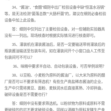
34、“酱油”、“食醋”细则中出厂检验设备中缺“恒温水浴锅”
等，是无法检测“菌落总数”“大肠杆菌”的，建议在细则必备检验
设备中加上此设备。
答：细则中仅列出了主要检验设备，对一些辅助实验器具
没有一一列出。现场核查时根据实际情况进行核查即可。
35、灌装机在灌装酱油后，是否一定要输送带将灌装后的
瓶装酱油输送至包装车间，如在灌装间开个小窗口由人工传至
包装间可不可以？
36、味精中要求半自动、自动包装设备，可否举例说明？
38、以豆粕、小麦粉为原料的酱油厂，以大米为原料的醋
厂是否可以不要求有筛选机？有些生产高盐稀态酱油的企业，
生产中只需将黄豆、面粉、麦麸润水后直接蒸熟、冷却拌曲，
破碎设备是否不需要也行？
答：细则中没有要求筛选机。以粉状物为原料或原料不需
要破碎的的可不要求破碎设备。同样以酒精为原料发酵生产食