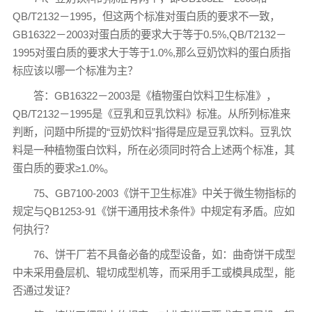
QB/T2132－1995，但这两个标准对蛋白质的要求不一致，
GB16322－2003对蛋白质的要求大于等于0.5%,QB/T2132－
1995对蛋白质的要求大于等于1.0%,那么豆奶饮料的蛋白质指
标应该以哪一个标准为主？
答：GB16322－2003是《植物蛋白饮料卫生标准》，
QB/T2132－1995是《豆乳和豆乳饮料》标准。从所列标准来
判断，问题中所提的“豆奶饮料”指得是应是豆乳饮料。豆乳饮
料是一种植物蛋白饮料，所在必须同时符合上述两个标准，其
蛋白质的要求≥1.0%。
75、GB7100-2003《饼干卫生标准》中关于微生物指标的
规定与QB1253-91《饼干通用技术条件》中规定有矛盾。应如
何执行？
76、饼干厂若不具备必备的成型设备，如：曲奇饼干成型
中未采用叠层机、辊切成型机等，而采用手工或模具成型，能
否通过发证？